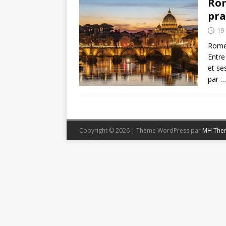
Rom
pra
19
Rome,
Entre
et ses
par
…
Copyright © 2026 | Thème WordPress par
MH The